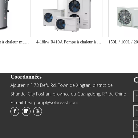
Chauffe-eau à pompe à chaleur mural écologique 80L/100L R290 pour des solutions d'eau chaude domestique efficaces - Série YT
4-18kw R410A Pompe à chaleur à eau chaude domestique avec contrôle intelligent - série RS
Coordonnées
C
Ajouter: n ° 73 Defu Rd. Town de Xingtan, district de
Shunde, City Foshan, province du Guangdong, RP de Chine
E-mail: heatpump@solareast.com