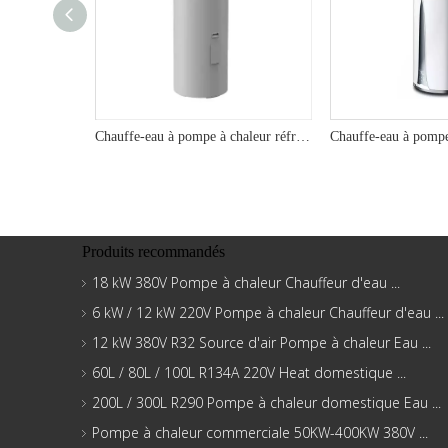
Chauffe-eau à pompe à chaleur réfrigérante 200L/250L/300L A++ 150g R290 à décharge supérieure - Série M150
Produits recommandés
18 kW 380V Pompe à chaleur Chauffeur d'eau ...
6 kW / 12 kW 220V Pompe à chaleur Chauffeur d'eau ...
12 kW 380V R32 Source d'air Pompe à chaleur Eau ...
60L / 80L / 100L R134A 220V Heat domestique ...
200L / 300L R290 Pompe à chaleur domestique Eau ...
Pompe à chaleur commerciale 50KW-400KW 380V ...