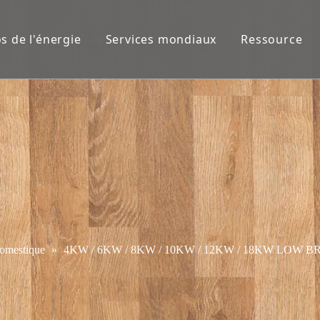
s de l'énergie
Services mondiaux
Ressource
domestique
»
4KW / 6KW / 8KW / 10KW / 12KW / 18KW LOW BRUIT