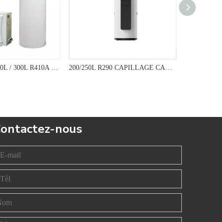
150L / 100L / 200L / 300L R410A Pompe à chaleur à eau chaude domestique avec Smart Control- KFDC Series
200/250L R290 CAPILLAGE CAPILAGE CHAUX DE POMME DE CHALLE POUR LES SOLUTIONS D'EAU HOT DURABLE
ontactez-nous