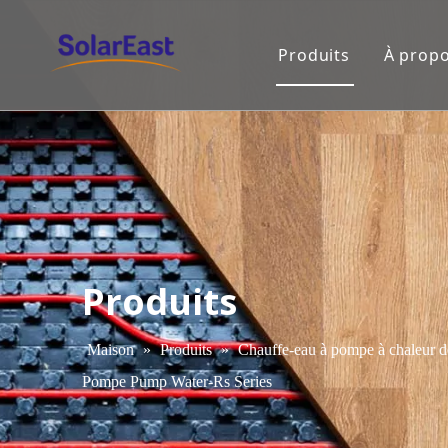
Produits
À propo
Produits
Maison
»
Produits
»
Chauffe-eau à pompe à chaleur 
Pompe Pump Water-Rs Series