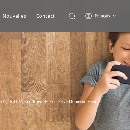
Nouvelles
Contact
Français
English
Español
Deutsch
Italiano
Nederlands
 R410A Eco-Friendly Eco-Frive Domestic Heat