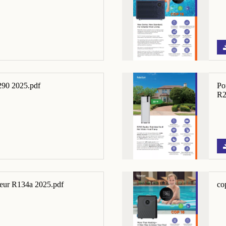
290 2025.pdf
Po
R2
leur R134a 2025.pdf
co