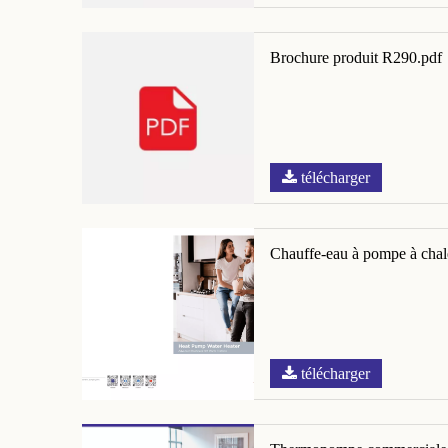
Brochure produit R290.pdf
télécharger
Chauffe-eau à pompe à cha
télécharger