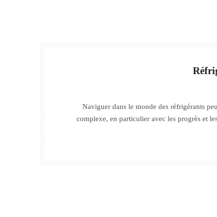
Réfri
Naviguer dans le monde des réfrigérants peu
complexe, en particulier avec les progrès et 
les normes environnementales dans l'industri
« pompes à chaleur air-eau » (AWHP), deux prin
au premier plan : le R290