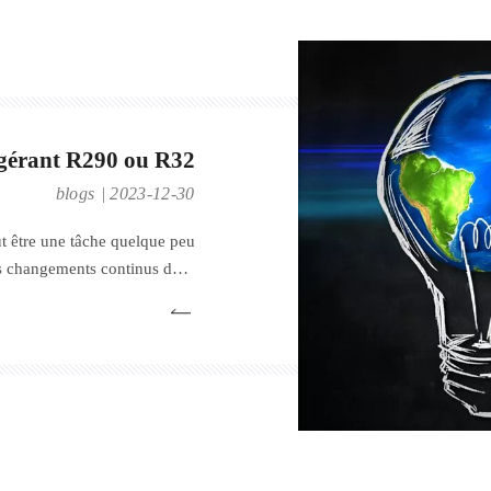
gérant R290 ou R32
blogs
2023-12-30
t être une tâche quelque peu
les changements continus dans
e du CVC. Lorsqu'il s'agit de
cipaux réfrigérants arrivent
 et le R32. Ce message prend