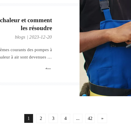
 chaleur et comment
les résoudre
blogs
2023-12-20
lèmes courants des pompes à
haleur à air sont devenues un
idissement efficaces, offrant
ependant, comme tout système
contrer des problèmes dus à
1
2
3
4
...
42
»