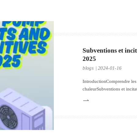
Subventions et inci
2025
blogs
2024-01-16
IntroductionComprendre les 
chaleurSubventions et incit
casCrédit d'impôt pour pom
pompe à chaleur air-eau en 