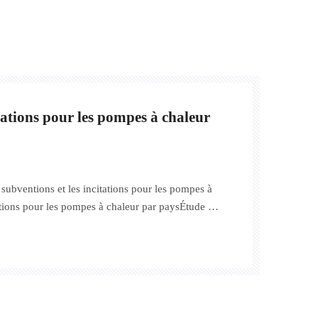
tations pour les pompes à chaleur
subventions et les incitations pour les pompes à
ations pour les pompes à chaleur par paysÉtude de
pe à chaleur à air expliquéCombien coûte une
2025 ?