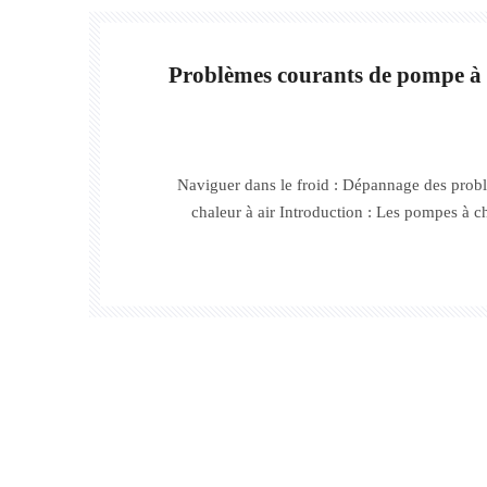
Problèmes courants de pompe à
Naviguer dans le froid : Dépannage des prob
chaleur à air Introduction : Les pompes à c
choix populaire pour un chauffage et un refro
une alternative durable et écologique. C
complexe, ces pompes peuvent ren