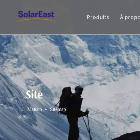
Produits
À propo
Site
Maison
»
Sitemap