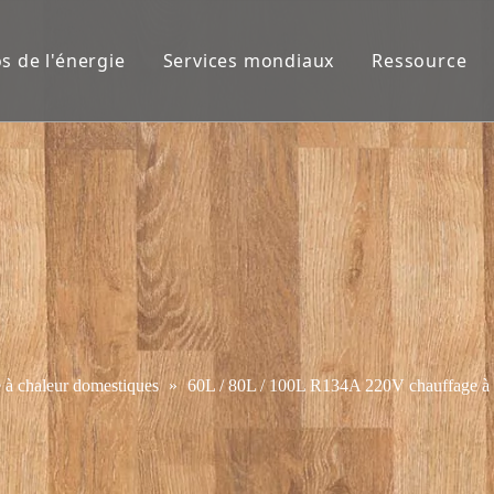
s de l'énergie
Services mondiaux
Ressource
 à chaleur domestiques
»
60L / 80L / 100L R134A 220V chauffage à e