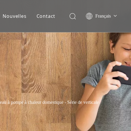
Nouvelles
Contact
Français
English
Español
Deutsch
Italiano
Nederlands
au à pompe à chaleur domestique - Série de verticale