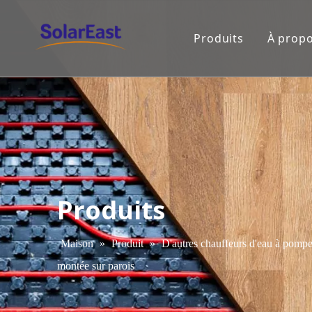
Produits
À propo
Produits
Maison
»
Produit
»
D'autres chauffeurs d'eau à pompe
montée sur parois