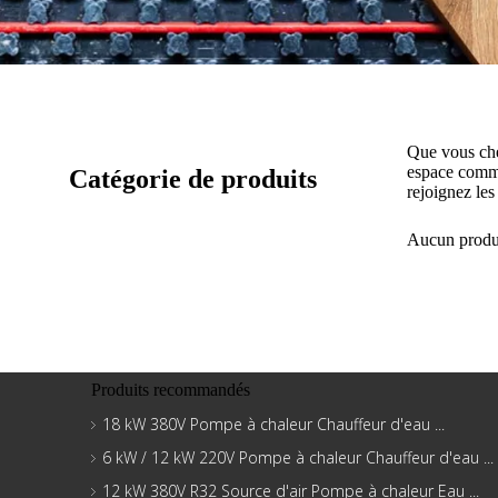
Que vous cher
espace comme
Catégorie de produits
rejoignez les
Aucun produi
Produits recommandés
18 kW 380V Pompe à chaleur Chauffeur d'eau ...
6 kW / 12 kW 220V Pompe à chaleur Chauffeur d'eau ...
12 kW 380V R32 Source d'air Pompe à chaleur Eau ...