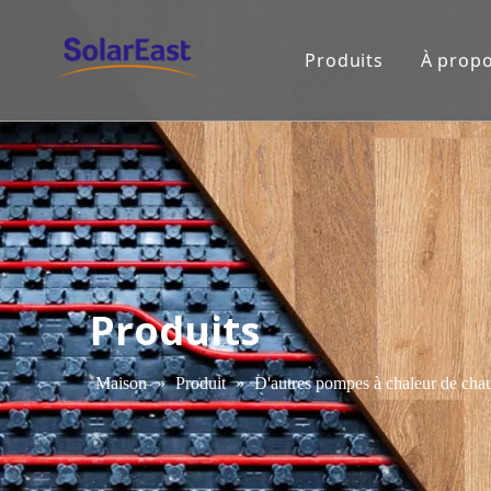
Produits
À propo
Produits
Maison
»
Produit
»
D'autres pompes à chaleur de chau