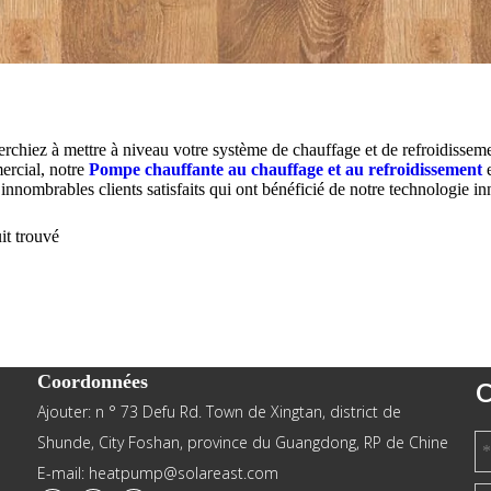
chiez à mettre à niveau votre système de chauffage et de refroidissemen
rcial, notre
Pompe chauffante au chauffage et au refroidissement
e
 innombrables clients satisfaits qui ont bénéficié de notre technologie 
t trouvé
Coordonnées
C
Ajouter: n ° 73 Defu Rd. Town de Xingtan, district de
Shunde, City Foshan, province du Guangdong, RP de Chine
E-mail: heatpump@solareast.com