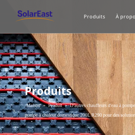
Produits
À propo
Produits
Maison
»
Produit
»
D'autres chauffeurs d'eau à pompe
pompe à chaleur domestique 200L R290 pour des solution