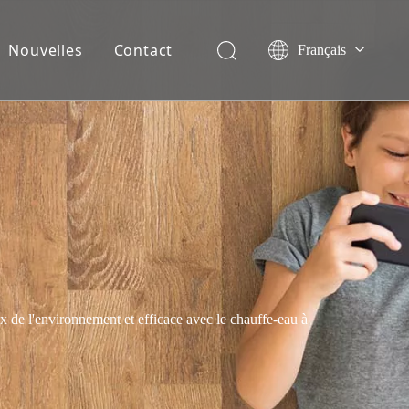
Nouvelles
Contact
Français
English
Español
Deutsch
Italiano
Nederlands
 de l'environnement et efficace avec le chauffe-eau à