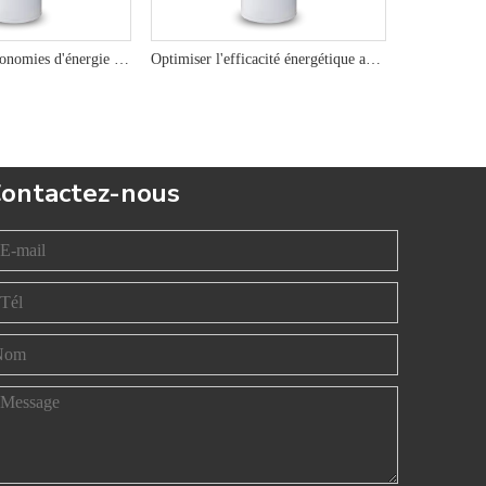
Découvrez les économies d'énergie avec le chauffe-eau à pompe à chaleur de 250L R290 offrant des solutions d'eau chaude respectueuses de l'environnement pour la durabilité
Optimiser l'efficacité énergétique avec 200L 250L 300L R290 Chauffe-eau de pompe à chaleur pour les solutions d'eau chaude respectueuses de l'environnement
ontactez-nous