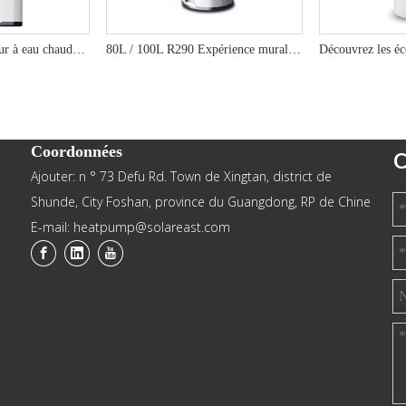
R290 Pompe à chaleur à eau chaude murale R290 - conception verticale, sortie de 75 ° C, A + Efficacité énergétique
80L / 100L R290 Expérience murale domestique
Coordonnées
C
Ajouter: n ° 73 Defu Rd. Town de Xingtan, district de
Shunde, City Foshan, province du Guangdong, RP de Chine
E-mail: heatpump@solareast.com