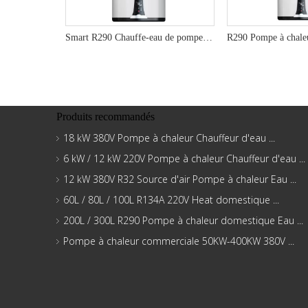
Smart R290 Chauffe-eau de pompe à chaleur - Meilleur système d'eau chaude résidentiel 220V
Produits recommandés
18 kW 380V Pompe à chaleur Chauffeur d'eau ...
6 kW / 12 kW 220V Pompe à chaleur Chauffeur d'eau ...
12 kW 380V R32 Source d'air Pompe à chaleur Eau ...
60L / 80L / 100L R134A 220V Heat domestique ...
200L / 300L R290 Pompe à chaleur domestique Eau ...
Pompe à chaleur commerciale 50KW-400KW 380V ...