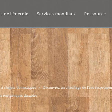
s de l'énergie
Services mondiaux
Ressource
 à chaleur domestiques
»
Découvrez un chauffage de l'eau respectueux
s énergétiques durables