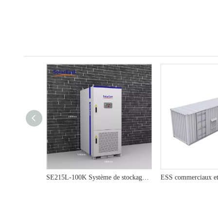
SE215L-100K Système de stockage d'énergie commercial et industriel de la batterie | Solution BESS évolutive et efficace