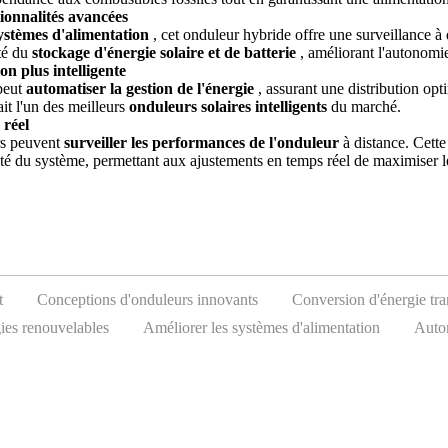
tionnalités avancées
systèmes d'alimentation
, cet onduleur hybride offre une surveillance à 
ité du
stockage d'énergie solaire et de batterie
, améliorant l'autonomi
on plus intelligente
 peut
automatiser la gestion de l'énergie
, assurant une distribution opti
ait l'un des meilleurs
onduleurs solaires intelligents
du marché.
 réel
rs peuvent
surveiller les performances de l'onduleur
à distance. Cett
acité du système, permettant aux ajustements en temps réel de maximiser 
t
Conceptions d'onduleurs innovants
Conversion d'énergie tra
gies renouvelables
Améliorer les systèmes d'alimentation
Autom