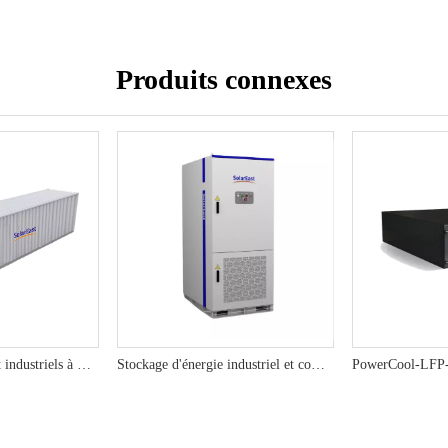
Produits connexes
ESS commerciaux et industriels à grande échelle | Système de stockage d'énergie haute puissance pour des solutions de grille durables
Stockage d'énergie industriel et commercial SE215L-100K