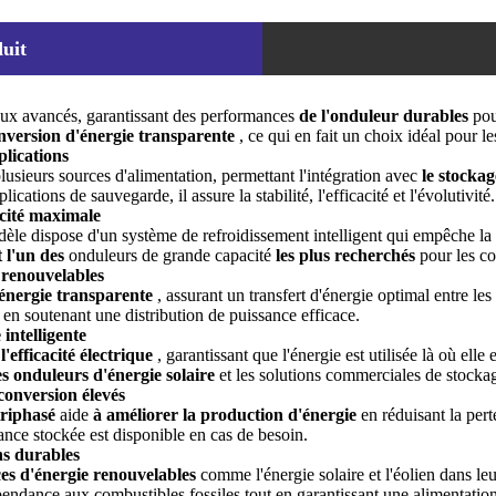
uit
aux avancés, garantissant des performances
de l'onduleur durables
po
nversion d'énergie transparente
, ce qui en fait un choix idéal pour l
plications
lusieurs sources d'alimentation, permettant l'intégration avec
le stockag
lications de sauvegarde, il assure la stabilité, l'efficacité et l'évolutivité.
acité maximale
dèle dispose d'un système de refroidissement intelligent qui empêche la 
t l'un des
onduleurs de grande capacité
les plus recherchés
pour les co
 renouvelables
énergie transparente
, assurant un transfert d'énergie optimal entre les 
, en soutenant une distribution de puissance efficace.
 intelligente
l'efficacité électrique
, garantissant que l'énergie est utilisée là où ell
es onduleurs d'énergie solaire
et les solutions commerciales de stockag
conversion élevés
triphasé
aide
à améliorer la production d'énergie
en réduisant la per
sance stockée est disponible en cas de besoin.
ns durables
ces d'énergie renouvelables
comme l'énergie solaire et l'éolien dans le
dépendance aux combustibles fossiles tout en garantissant une alimentation