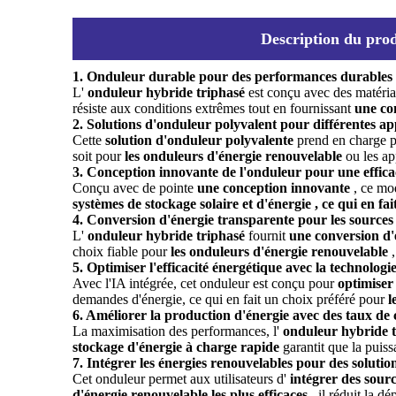
Description du prod
1. Onduleur durable pour des performances durables
L'
onduleur hybride triphasé
est conçu avec des matéri
résiste aux conditions extrêmes tout en fournissant
une co
2. Solutions d'onduleur polyvalent pour différentes ap
Cette
solution d'onduleur polyvalente
prend en charge p
soit pour
les onduleurs d'énergie renouvelable
ou les app
3. Conception innovante de l'onduleur pour une effic
Conçu avec de pointe
une conception innovante
, ce mo
systèmes de stockage solaire et d'énergie , ce qui en fai
4. Conversion d'énergie transparente pour les sources
L'
onduleur hybride triphasé
fournit
une conversion d'
choix fiable pour
les onduleurs d'énergie renouvelable
5. Optimiser l'efficacité énergétique avec la technologie
Avec l'IA intégrée, cet onduleur est conçu pour
optimiser 
demandes d'énergie, ce qui en fait un choix préféré pour
l
6. Améliorer la production d'énergie avec des taux de 
La maximisation des performances, l'
onduleur hybride 
stockage d'énergie à charge rapide
garantit que la puis
7. Intégrer les énergies renouvelables pour des solutio
Cet onduleur permet aux utilisateurs d'
intégrer des sour
d'énergie renouvelable les plus efficaces
, il réduit la 