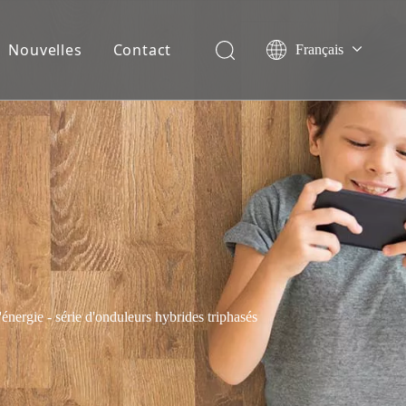
Nouvelles
Contact
Français
English
Español
Deutsch
Italiano
Nederlands
énergie - série d'onduleurs hybrides triphasés