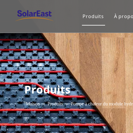
Produits
À propo
Produits
Maison
»
Produits
»
Pompe à chaleur du module hydr