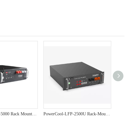
PowerCool-LFP-5000 Rack MountEd ESS - Solution de stockage d'énergie efficace et évolutive
PowerCool-LFP-2500U Rack-Mounted ESS - Advanced Lithium Battery Energy Storage à usage résidentiel et commercial