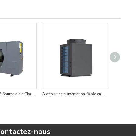
12 kW 380V R32 Source d'air Chauffeur d'eau à pompe à chaleur pour chauffage et refroidissement domestiques
Assurer une alimentation fiable en eau chaude avec des pompes à chaleur à la source commerciale commerciale de 19 kW
ontactez-nous